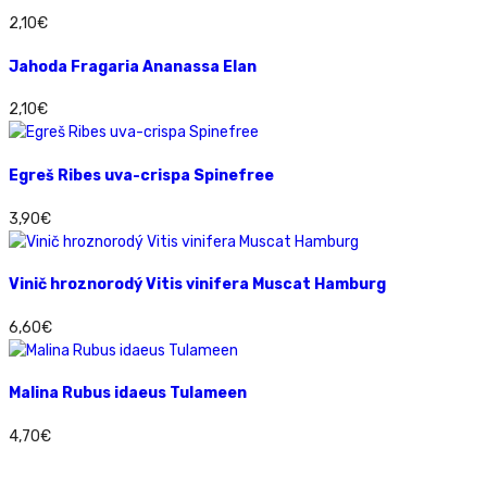
2,10
€
Jahoda Fragaria Ananassa Elan
2,10
€
Egreš Ribes uva-crispa Spinefree
3,90
€
Vinič hroznorodý Vitis vinifera Muscat Hamburg
6,60
€
Malina Rubus idaeus Tulameen
4,70
€