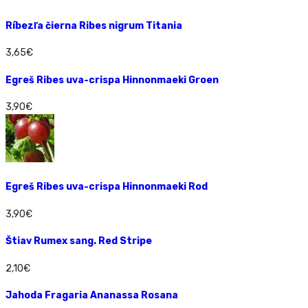
Ríbezľa čierna Ribes nigrum Titania
3,65
€
Egreš Ribes uva-crispa Hinnonmaeki Groen
3,90
€
Egreš Ribes uva-crispa Hinnonmaeki Rod
3,90
€
Štiav Rumex sang. Red Stripe
2,10
€
Jahoda Fragaria Ananassa Rosana