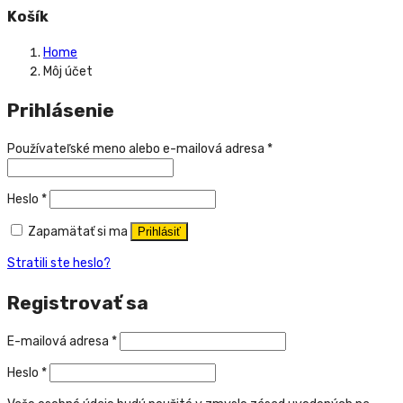
Košík
Home
Môj účet
Prihlásenie
Používateľské meno alebo e-mailová adresa
*
Heslo
*
Zapamätať si ma
Prihlásiť
Stratili ste heslo?
Registrovať sa
E-mailová adresa
*
Heslo
*