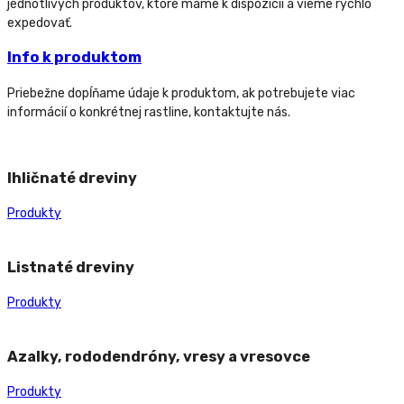
jednotlivých produktov, ktoré máme k dispozícii a vieme rýchlo
expedovať.
Info k produktom
Priebežne dopĺňame údaje k produktom, ak potrebujete viac
informácií o konkrétnej rastline, kontaktujte nás.
Ihličnaté dreviny
Produkty
Listnaté dreviny
Produkty
Azalky, rododendróny, vresy a vresovce
Produkty