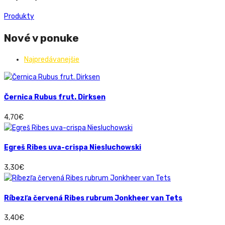
Produkty
Nové v ponuke
Najpredávanejšie
Černica Rubus frut. Dirksen
4,70
€
Egreš Ribes uva-crispa Niesluchowski
3,30
€
Ríbezľa červená Ribes rubrum Jonkheer van Tets
3,40
€