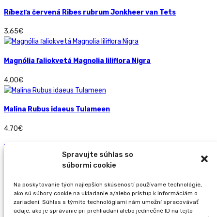
Ríbezľa červená Ribes rubrum Jonkheer van Tets
3,65
€
Magnólia ľaliokvetá Magnolia liliflora Nigra
4,00
€
Malina Rubus idaeus Tulameen
4,70
€
Ríbezľa čierna Ribes nigrum Titania
Spravujte súhlas so
súbormi cookie
3,65
€
Odber noviniek
Na poskytovanie tých najlepších skúseností používame technológie,
ako sú súbory cookie na ukladanie a/alebo prístup k informáciám o
zariadení. Súhlas s týmito technológiami nám umožní spracovávať
Prihláste sa na odber noviniek
údaje, ako je správanie pri prehliadaní alebo jedinečné ID na tejto