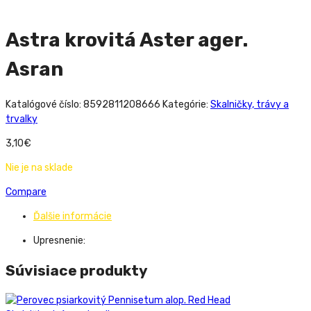
Astra krovitá Aster ager.
Asran
Katalógové číslo:
8592811208666
Kategórie:
Skalničky, trávy a
trvalky
3,10
€
Nie je na sklade
Compare
Ďalšie informácie
Upresnenie:
Súvisiace produkty