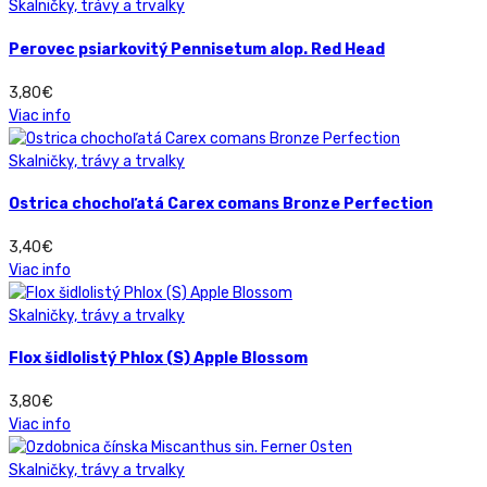
Skalničky, trávy a trvalky
Perovec psiarkovitý Pennisetum alop. Red Head
3,80
€
Viac info
Skalničky, trávy a trvalky
Ostrica chochoľatá Carex comans Bronze Perfection
3,40
€
Viac info
Skalničky, trávy a trvalky
Flox šidlolistý Phlox (S) Apple Blossom
3,80
€
Viac info
Skalničky, trávy a trvalky