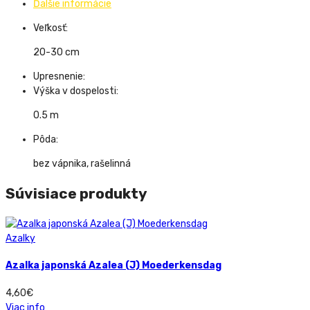
Ďalšie informácie
Veľkosť:
20-30 cm
Upresnenie:
Výška v dospelosti:
0.5 m
Pôda:
bez vápnika, rašelinná
Súvisiace produkty
Azalky
Azalka japonská Azalea (J) Moederkensdag
4,60
€
Viac info