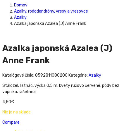
Domov
Azalky, rododendróny, vresy a vresovce
Azalky
Azalka japonská Azalea (J) Anne Frank
Azalka japonská Azalea (J)
Anne Frank
Katalógové číslo:
8592811080200
Kategórie:
Azalky
Stálozel. listnáč, výška 0.5 m, kvety ružovo červené, pôdy bez
vápnika, rašelinná
4,50
€
Nie je na sklade
Compare