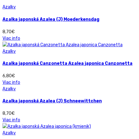
Azalky
Azalka japonská Azalea (J) Moederkensdag
8,70
€
Viac info
Azalky
Azalka japonská Canzonetta Azalea japonica Canzonetta
6,80
€
Viac info
Azalky
Azalka japonská Azalea (J) Schneewittchen
8,70
€
Viac info
Azalky