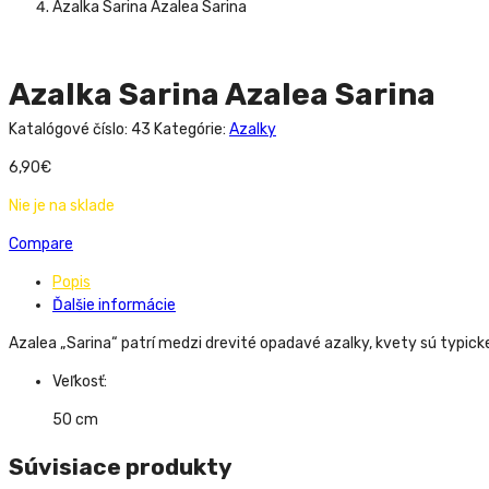
Azalka Sarina Azalea Sarina
Azalka Sarina Azalea Sarina
Katalógové číslo:
43
Kategórie:
Azalky
6,90
€
Nie je na sklade
Compare
Popis
Ďalšie informácie
Azalea „Sarina“ patrí medzi drevité opadavé azalky, kvety sú typicke
Veľkosť:
50 cm
Súvisiace produkty