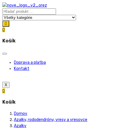
0
Košík
Doprava a platba
Kontakt
X
0
Košík
Domov
Azalky, rododendróny, vresy a vresovce
Azalky