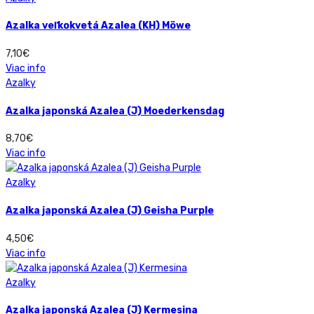
Azalka veľkokvetá Azalea (KH) Möwe
7,10
€
Viac info
Azalky
Azalka japonská Azalea (J) Moederkensdag
8,70
€
Viac info
Azalky
Azalka japonská Azalea (J) Geisha Purple
4,50
€
Viac info
Azalky
Azalka japonská Azalea (J) Kermesina