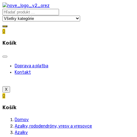
0
Košík
Doprava a platba
Kontakt
X
0
Košík
Domov
Azalky, rododendróny, vresy a vresovce
Azalky