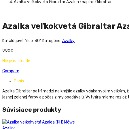
Azalka veľkokvetá Gibraltar Azalea knap hill Gibraltar
Azalka veľkokvetá Gibraltar Aza
Katalógové číslo:
301
Kategórie:
Azalky
9,90
€
Nie je na sklade
Compare
Popis
Azalka Gibraltar patrí medzi najkrajšie azalky vďaka svojim veľkým, 
jasnej zelenej farby a počas zimy opadávajú. Vytvára mierne rozložit
Súvisiace produkty
Azalky