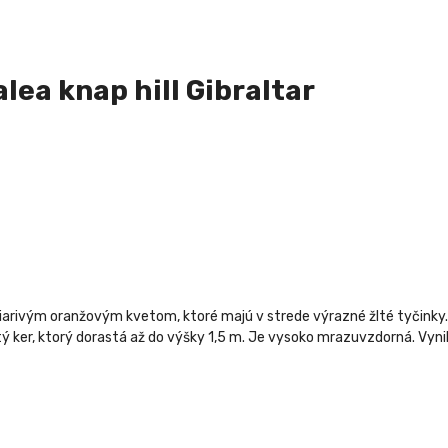
lea knap hill Gibraltar
žiarivým oranžovým kvetom, ktoré majú v strede výrazné žlté tyčinky. Z
ý ker, ktorý dorastá až do výšky 1,5 m. Je vysoko mrazuvzdorná. Vynikn