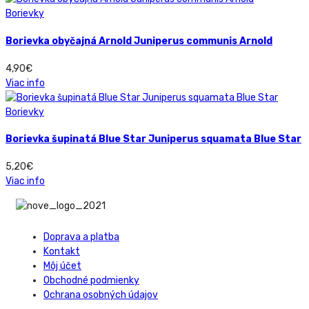
Borievky
Borievka obyčajná Arnold Juniperus communis Arnold
4,90
€
Viac info
Borievky
Borievka šupinatá Blue Star Juniperus squamata Blue Star
5,20
€
Viac info
Doprava a platba
Kontakt
Môj účet
Obchodné podmienky
Ochrana osobných údajov