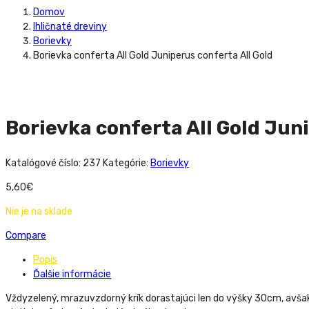
Domov
Ihličnaté dreviny
Borievky
Borievka conferta All Gold Juniperus conferta All Gold
Borievka conferta All Gold Juni
Katalógové číslo:
237
Kategórie:
Borievky
5,60
€
Nie je na sklade
Compare
Popis
Ďalšie informácie
Vždyzelený, mrazuvzdorný krík dorastajúci len do výšky 30cm, avšak 