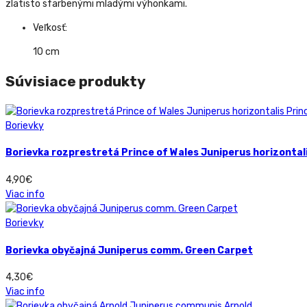
zlatisto sfarbenými mladými výhonkami.
Veľkosť:
10 cm
Súvisiace produkty
Borievky
Borievka rozprestretá Prince of Wales Juniperus horizontali
4,90
€
Viac info
Borievky
Borievka obyčajná Juniperus comm. Green Carpet
4,30
€
Viac info