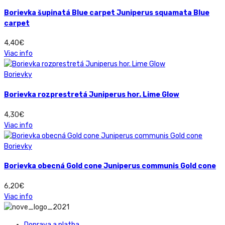
Borievka šupinatá Blue carpet Juniperus squamata Blue
carpet
4,40
€
Viac info
Borievky
Borievka rozprestretá Juniperus hor. Lime Glow
4,30
€
Viac info
Borievky
Borievka obecná Gold cone Juniperus communis Gold cone
6,20
€
Viac info
Doprava a platba