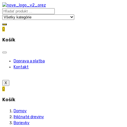
0
Košík
Doprava a platba
Kontakt
X
0
Košík
Domov
Ihličnaté dreviny
Borievky