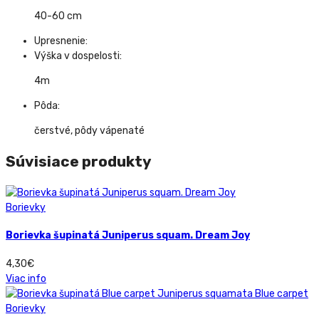
40-60 cm
Upresnenie:
Výška v dospelosti:
4m
Pôda:
čerstvé, pôdy vápenaté
Súvisiace produkty
Borievky
Borievka šupinatá Juniperus squam. Dream Joy
4,30
€
Viac info
Borievky