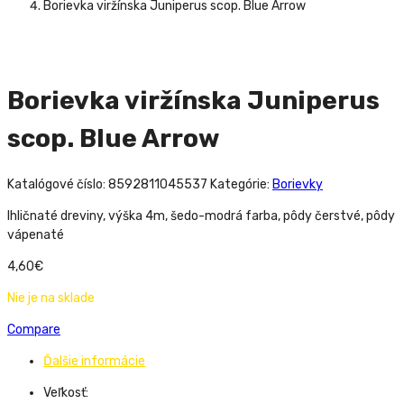
Borievka viržínska Juniperus scop. Blue Arrow
Borievka viržínska Juniperus
scop. Blue Arrow
Katalógové číslo:
8592811045537
Kategórie:
Borievky
Ihličnaté dreviny, výška 4m, šedo-modrá farba, pôdy čerstvé, pôdy
vápenaté
4,60
€
Nie je na sklade
Compare
Ďalšie informácie
Veľkosť: