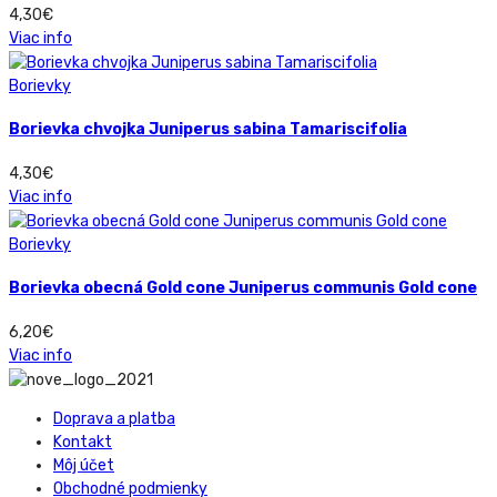
4,30
€
Viac info
Borievky
Borievka chvojka Juniperus sabina Tamariscifolia
4,30
€
Viac info
Borievky
Borievka obecná Gold cone Juniperus communis Gold cone
6,20
€
Viac info
Doprava a platba
Kontakt
Môj účet
Obchodné podmienky