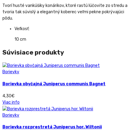
Tvorí husté vankúšiky konárikov, ktoré rastú lúčovite zo stredu a
tvoria tak súvislý a elegantný koberec veľmi pekne pokrývajúci
pôdu.
Veľkosť:
10 cm
Súvisiace produkty
Borievky
Borievka obyčajná Juniperus communis Bagnet
4,30
€
Viac info
Borievky
Borievka rozprestretá Juniperus hor. Wiltonii