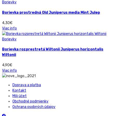
Borievky
Borievka prostredná Old Juniperus media Mint Julep
4,30
€
Viac info
Borievky
Borievka rozprestretá Wiltonii Juniperus horizontalis
Wiltonii
4,90
€
Viac info
Doprava a platba
Kontakt
Môj účet
Obchodné podmienky
Ochrana osobných údajov