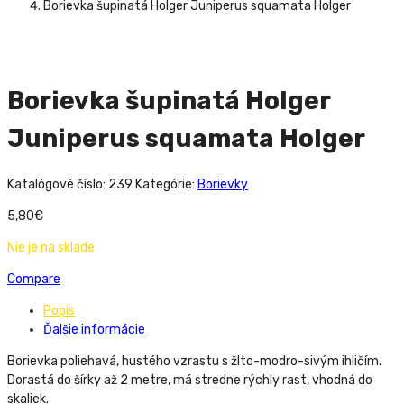
Borievka šupinatá Holger Juniperus squamata Holger
Borievka šupinatá Holger
Juniperus squamata Holger
Katalógové číslo:
239
Kategórie:
Borievky
5,80
€
Nie je na sklade
Compare
Popis
Ďalšie informácie
Borievka poliehavá, hustého vzrastu s žlto-modro-sivým ihličím.
Dorastá do šírky až 2 metre, má stredne rýchly rast, vhodná do
skaliek.