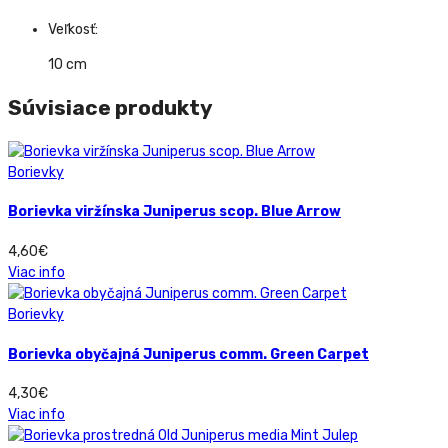
Veľkosť:
10 cm
Súvisiace produkty
Borievky
Borievka viržínska Juniperus scop. Blue Arrow
4,60
€
Viac info
Borievky
Borievka obyčajná Juniperus comm. Green Carpet
4,30
€
Viac info