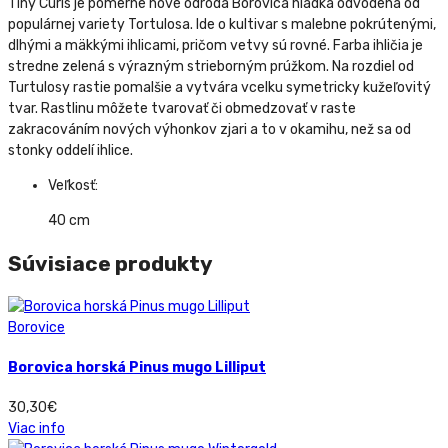
Tiny Curls je pomerne nové odroda Borovica hladká odvodená od
populárnej variety Tortulosa. Ide o kultivar s malebne pokrútenými,
dlhými a mäkkými ihlicami, pričom vetvy sú rovné. Farba ihličia je
stredne zelená s výrazným strieborným prúžkom. Na rozdiel od
Turtulosy rastie pomalšie a vytvára vcelku symetricky kužeľovitý
tvar. Rastlinu môžete tvarovať či obmedzovať v raste
zakracováním nových výhonkov zjari a to v okamihu, než sa od
stonky oddelí ihlice.
Veľkosť:
40 cm
Súvisiace produkty
Borovice
Borovica horská Pinus mugo Lilliput
30,30
€
Viac info