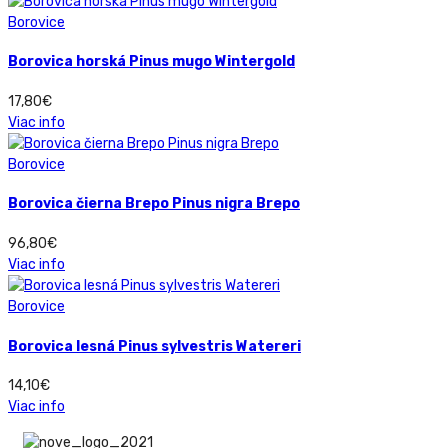
Borovice
Borovica horská Pinus mugo Wintergold
17,80
€
Viac info
Borovice
Borovica čierna Brepo Pinus nigra Brepo
96,80
€
Viac info
Borovice
Borovica lesná Pinus sylvestris Watereri
14,10
€
Viac info