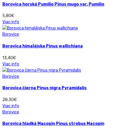
Borovica horská Pumilio Pinus mugo var. Pumilio
5,80
€
Viac info
Borovice
Borovica himalájska Pinus wallichiana
13,40
€
Viac info
Borovice
Borovica čierna Pinus nigra Pyramidalis
28,30
€
Viac info
Borovice
Borovica hladká Macopin Pinus strobus Macopin