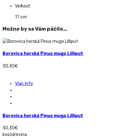
Veľkosť:
17 cm
Možno by sa Vám páčilo…
Borovica horská Pinus mugo Lilliput
30,30
€
Viac info
Borovica horská Pinus mugo Lilliput
30,30
€
kosodrevina