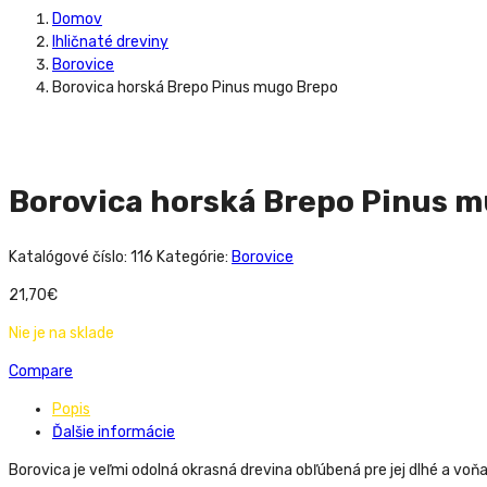
Domov
Ihličnaté dreviny
Borovice
Borovica horská Brepo Pinus mugo Brepo
Borovica horská Brepo Pinus 
Katalógové číslo:
116
Kategórie:
Borovice
21,70
€
Nie je na sklade
Compare
Popis
Ďalšie informácie
Borovica je veľmi odolná okrasná drevina obľúbená pre jej dlhé a voňa