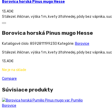
Borovica horská Pinus mugo Hesse
13,40
€
Stálezel. ihličnan, výška 1 m, kvety žltohnedej, pôdy bez vápnika, su
Borovica horská Pinus mugo Hesse
Katalógové číslo:
8592811199230
Kategórie:
Borovice
Stálezel. ihličnan, výška 1 m, kvety žltohnedej, pôdy bez vápnika, su
13,40
€
Nie je na sklade
Compare
Súvisiace produkty
Borovice