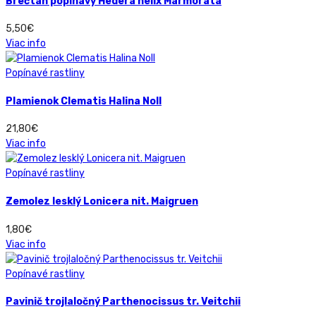
Brečtan popínavý Hedera helix Marmorata
5,50
€
Viac info
Popínavé rastliny
Plamienok Clematis Halina Noll
21,80
€
Viac info
Popínavé rastliny
Zemolez lesklý Lonicera nit. Maigruen
1,80
€
Viac info
Popínavé rastliny
Pavinič trojlaločný Parthenocissus tr. Veitchii