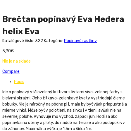
Brečtan popínavý Eva Hedera
helix Eva
Katalógové číslo:
322
Kategórie:
Popínavé rastliny
5,90
€
Nie je na sklade
Compare
Popis
Ide o popínavý stálozelený kultivar s listami sivo-zelenej farby s
bielymi okrajmi. Jeho žltkavo-zelenkavé kvety vystriedajú čierne
bobuľky. Nie je náročný na pôdne pH, mala by byť však priepustná a
mierne vlhká. Môže byť v polotieni, na slnku i v tieni, avšak nie na
severnej polohe. Vyhovuje mu východ, západ i juh. Hodí sa ako
popínavka na steny a ploty, do nádob na terase a ako pôdopokryv
do záhonov. Maximálna výška je 1,5m a šírka 1m.