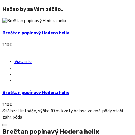
Možno by sa Vám páčilo…
Brečtan popínavý Hedera helix
1,10
€
Viac info
Brečtan popínavý Hedera helix
1,10
€
Stálozel. listnáče, výška 10 m, kvety belavo zelené, pôdy stačí
zahr. pôda
Brečtan popínavý Hedera helix