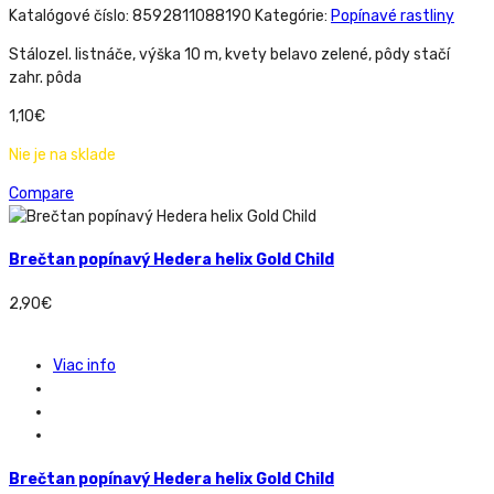
Katalógové číslo:
8592811088190
Kategórie:
Popínavé rastliny
Stálozel. listnáče, výška 10 m, kvety belavo zelené, pôdy stačí
zahr. pôda
1,10
€
Nie je na sklade
Compare
Brečtan popínavý Hedera helix Gold Child
2,90
€
Viac info
Brečtan popínavý Hedera helix Gold Child