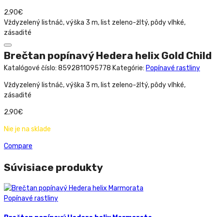
2,90
€
Vždyzelený listnáč, výška 3 m, list zeleno-žltý, pôdy vlhké,
zásadité
Brečtan popínavý Hedera helix Gold Child
Katalógové číslo:
8592811095778
Kategórie:
Popínavé rastliny
Vždyzelený listnáč, výška 3 m, list zeleno-žltý, pôdy vlhké,
zásadité
2,90
€
Nie je na sklade
Compare
Súvisiace produkty
Popínavé rastliny