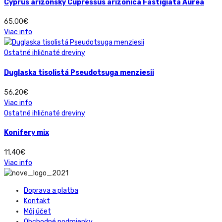
Cyprus arizonsky Cupressus arizonica Fastigiata Aurea
65,00
€
Viac info
Ostatné ihličnaté dreviny
Duglaska tisolistá Pseudotsuga menziesii
56,20
€
Viac info
Ostatné ihličnaté dreviny
Konifery mix
11,40
€
Viac info
Doprava a platba
Kontakt
Môj účet
Obchodné podmienky