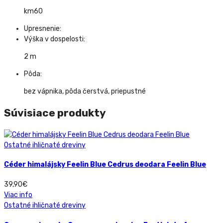
km60
Upresnenie:
Výška v dospelosti:
2 m
Pôda:
bez vápnika, pôda čerstvá, priepustné
Súvisiace produkty
Ostatné ihličnaté dreviny
Céder himalájsky Feelin Blue Cedrus deodara Feelin Blue
39,90
€
Viac info
Ostatné ihličnaté dreviny