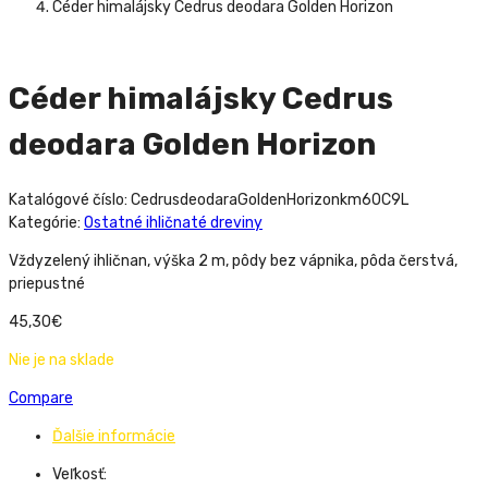
Céder himalájsky Cedrus deodara Golden Horizon
Céder himalájsky Cedrus
deodara Golden Horizon
Katalógové číslo:
CedrusdeodaraGoldenHorizonkm60C9L
Kategórie:
Ostatné ihličnaté dreviny
Vždyzelený ihličnan, výška 2 m, pôdy bez vápnika, pôda čerstvá,
priepustné
45,30
€
Nie je na sklade
Compare
Ďalšie informácie
Veľkosť: