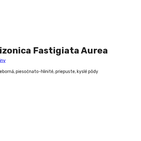
izonica Fastigiata Aurea
iny
ieborná, piesočnato-hlinité, priepuste, kyslé pôdy