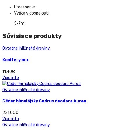
Upresnenie:
Výška v dospelosti:
5-7m
Súvisiace produkty
Ostatné ihličnaté dreviny
Konifery mix
11,40
€
Viac info
Ostatné ihličnaté dreviny
Céder himalájsky Cedrus deodara Aurea
221,00
€
Viac info
Ostatné ihličnaté dreviny