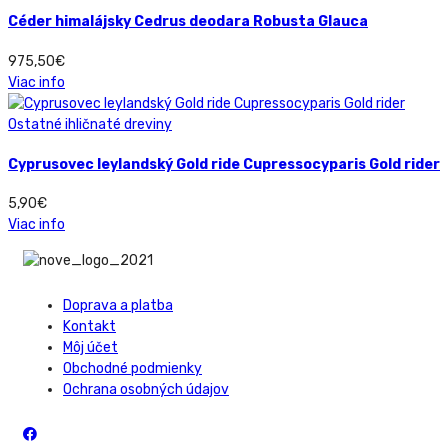
Céder himalájsky Cedrus deodara Robusta Glauca
975,50
€
Viac info
Ostatné ihličnaté dreviny
Cyprusovec leylandský Gold ride Cupressocyparis Gold rider
5,90
€
Viac info
Doprava a platba
Kontakt
Môj účet
Obchodné podmienky
Ochrana osobných údajov