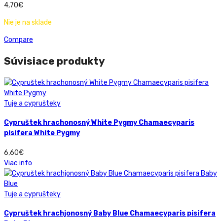
4,70
€
Nie je na sklade
Compare
Súvisiace produkty
Tuje a cyprušteky
Cypruštek hrachonosný White Pygmy Chamaecyparis
pisifera White Pygmy
6,60
€
Viac info
Tuje a cyprušteky
Cypruštek hrachjonosný Baby Blue Chamaecyparis pisifera