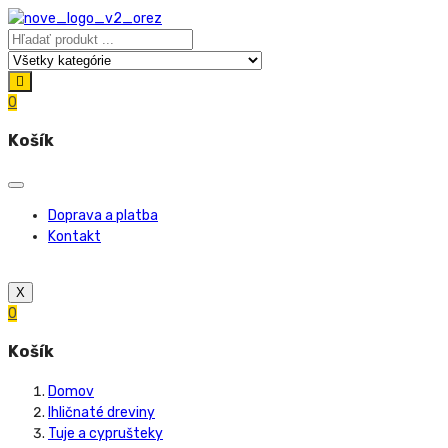
0
Košík
Doprava a platba
Kontakt
X
0
Košík
Domov
Ihličnaté dreviny
Tuje a cyprušteky