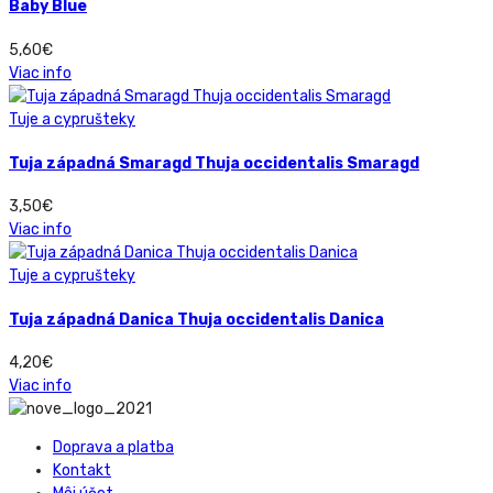
Baby Blue
5,60
€
Viac info
Tuje a cyprušteky
Tuja západná Smaragd Thuja occidentalis Smaragd
3,50
€
Viac info
Tuje a cyprušteky
Tuja západná Danica Thuja occidentalis Danica
4,20
€
Viac info
Doprava a platba
Kontakt