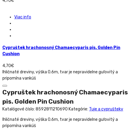
4,70
€
Viac info
Cypruštek hrachonosný Chamaecyparis pis. Golden Pin
Cushion
4,70
€
Ihličnaté dreviny, výška 0.6m, tvar je nepravidelne guľovitý a
pripomína vankúš
Cypruštek hrachonosný Chamaecyparis
pis. Golden Pin Cushion
Katalógové číslo:
8592811210690
Kategórie:
Tuje a cyprušteky
Ihličnaté dreviny, výška 0.6m, tvar je nepravidelne guľovitý a
pripomína vankúš