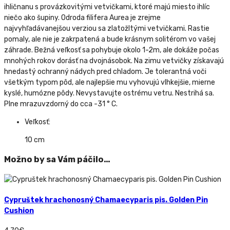
ihličnanu s provázkovitými vetvičkami, ktoré majú miesto ihlíc
niečo ako šupiny. Odroda filifera Aurea je zrejme
najvyhľadávanejšou verziou sa zlatožltými vetvičkami. Rastie
pomaly, ale nie je zakrpatená a bude krásnym solitérom vo vašej
záhrade. Bežná veľkosť sa pohybuje okolo 1-2m, ale dokáže počas
mnohých rokov dorásť na dvojnásobok. Na zimu vetvičky získavajú
hnedastý ochranný nádych pred chladom. Je tolerantná voči
všetkým typom pôd, ale najlepšie mu vyhovujú vlhkejšie, mierne
kyslé, humózne pôdy. Nevystavujte ostrému vetru. Nestrihá sa.
Plne mrazuvzdorný do cca -31 ° C.
Veľkosť:
10 cm
Možno by sa Vám páčilo…
Cypruštek hrachonosný Chamaecyparis pis. Golden Pin
Cushion