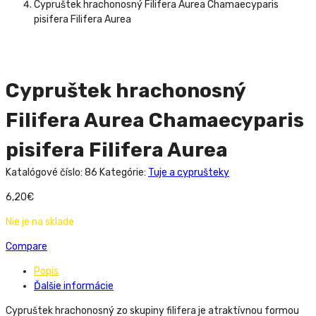
Cypruštek hrachonosný Filifera Aurea Chamaecyparis
pisifera Filifera Aurea
Cypruštek hrachonosný
Filifera Aurea Chamaecyparis
pisifera Filifera Aurea
Katalógové číslo:
86
Kategórie:
Tuje a cyprušteky
6,20
€
Nie je na sklade
Compare
Popis
Ďalšie informácie
Cypruštek hrachonosný zo skupiny filifera je atraktívnou formou