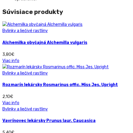
Súvisiace produkty
Bylinky a liečivé rastliny
Alchemilka obyčajná Alchemilla vulgaris
3,80
€
Viac info
Bylinky a liečivé rastliny
Rozmarín lekársky Rosmarinus offic. Miss Jes. Upright
2,10
€
Viac info
Bylinky a liečivé rastliny
Vavrínovec lekársky Prunus laur. Caucasica
5,40
€