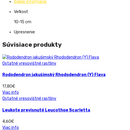
Ďalšie informácie
Veľkosť:
10-15 cm
Upresnenie:
Súvisiace produkty
Ostatné vresovištné rastliny
Rododendron jakušimský Rhododendron (Y) Flava
17,80
€
Viac info
Ostatné vresovištné rastliny
Leukote previsnuté Leucothoe Scarletta
4,60
€
Viac info