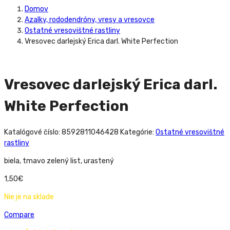
Domov
Azalky, rododendróny, vresy a vresovce
Ostatné vresovištné rastliny
Vresovec darlejský Erica darl. White Perfection
Vresovec darlejský Erica darl.
White Perfection
Katalógové číslo:
8592811046428
Kategórie:
Ostatné vresovištné
rastliny
biela, tmavo zelený list, urastený
1,50
€
Nie je na sklade
Compare