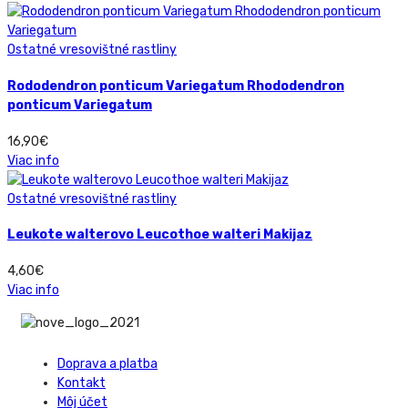
Ostatné vresovištné rastliny
Rododendron ponticum Variegatum Rhododendron
ponticum Variegatum
16,90
€
Viac info
Ostatné vresovištné rastliny
Leukote walterovo Leucothoe walteri Makijaz
4,60
€
Viac info
Doprava a platba
Kontakt
Môj účet