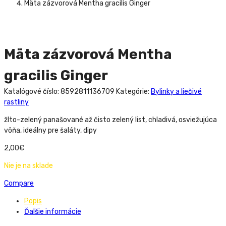
Mäta zázvorová Mentha gracilis Ginger
Mäta zázvorová Mentha
gracilis Ginger
Katalógové číslo:
8592811136709
Kategórie:
Bylinky a liečivé
rastliny
žlto-zelený panašované až čisto zelený list, chladivá, osviežujúca
vôňa, ideálny pre šaláty, dipy
2,00
€
Nie je na sklade
Compare
Popis
Ďalšie informácie