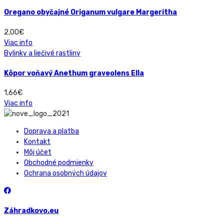
Oregano obyčajné Origanum vulgare Margeritha
2,00
€
Viac info
Bylinky a liečivé rastliny
Kôpor voňavý Anethum graveolens Ella
1,66
€
Viac info
Doprava a platba
Kontakt
Môj účet
Obchodné podmienky
Ochrana osobných údajov
Záhradkovo.eu