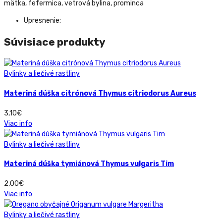
mätka, fefermica, vetrová bylina, prominca
Upresnenie:
Súvisiace produkty
Bylinky a liečivé rastliny
Materiná dúška citrónová Thymus citriodorus Aureus
3,10
€
Viac info
Bylinky a liečivé rastliny
Materiná dúška tymiánová Thymus vulgaris Tim
2,00
€
Viac info
Bylinky a liečivé rastliny