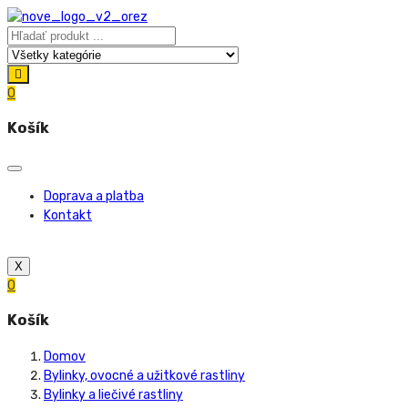
0
Košík
Doprava a platba
Kontakt
X
0
Košík
Domov
Bylinky, ovocné a užitkové rastliny
Bylinky a liečivé rastliny