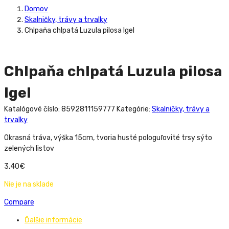
Domov
Skalničky, trávy a trvalky
Chlpaňa chlpatá Luzula pilosa Igel
Chlpaňa chlpatá Luzula pilosa
Igel
Katalógové číslo:
8592811159777
Kategórie:
Skalničky, trávy a
trvalky
Okrasná tráva, výška 15cm, tvoria husté pologuľovité trsy sýto
zelených listov
3,40
€
Nie je na sklade
Compare
Ďalšie informácie