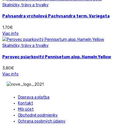
Skalničky, trávy a trvalky
Palysandra vrcholová Pachysandra term. Variegata
1,70
€
Viac info
Skalničky, trávy a trvalky
Perovec psiarkovitý Pennisetum alop. Hameln Yellow
3,80
€
Viac info
Doprava a platba
Kontakt
Môj účet
Obchodné podmienky
Ochrana osobných údajov