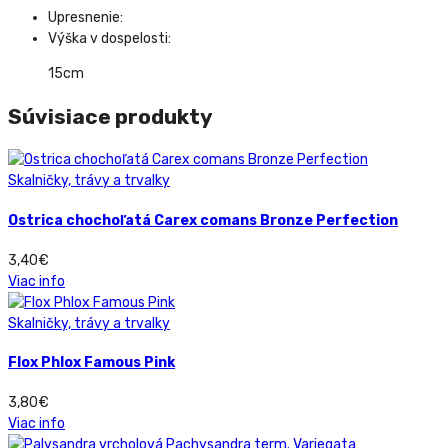
Upresnenie:
Výška v dospelosti:
15cm
Súvisiace produkty
Skalničky, trávy a trvalky
Ostrica chochoľatá Carex comans Bronze Perfection
3,40
€
Viac info
Skalničky, trávy a trvalky
Flox Phlox Famous Pink
3,80
€
Viac info