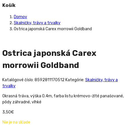
Košík
Domov
Skalničky, trávy a trvalky
Ostrica japonská Carex morrowii Goldband
Ostrica japonská Carex
morrowii Goldband
Katalógové číslo:
8592811170512
Kategórie:
Skalničky, trávy a
trvalky
Okrasná tráva, výška 0.4m, farba listu krémovo-žlté panašované,
pôdy záhradné, vlhké
3,50
€
Nie je na sklade