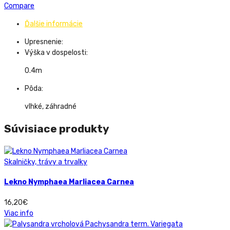
Compare
Ďalšie informácie
Upresnenie:
Výška v dospelosti:
0.4m
Pôda:
vlhké, záhradné
Súvisiace produkty
Skalničky, trávy a trvalky
Lekno Nymphaea Marliacea Carnea
16,20
€
Viac info