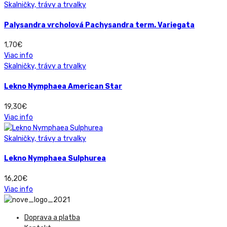
Skalničky, trávy a trvalky
Palysandra vrcholová Pachysandra term. Variegata
1,70
€
Viac info
Skalničky, trávy a trvalky
Lekno Nymphaea American Star
19,30
€
Viac info
Skalničky, trávy a trvalky
Lekno Nymphaea Sulphurea
16,20
€
Viac info
Doprava a platba