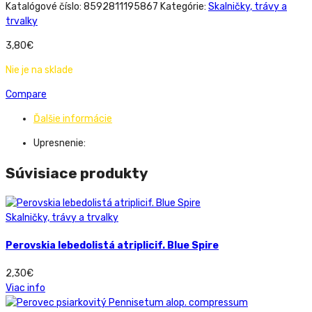
Katalógové číslo:
8592811195867
Kategórie:
Skalničky, trávy a
trvalky
3,80
€
Nie je na sklade
Compare
Ďalšie informácie
Upresnenie:
Súvisiace produkty
Skalničky, trávy a trvalky
Perovskia lebedolistá atriplicif. Blue Spire
2,30
€
Viac info