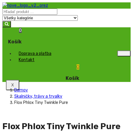
0
Košík
Doprava a platba
Kontakt
0
Košík
X
Domov
Skalničky, trávy a trvalky
Flox Phlox Tiny Twinkle Pure
Flox Phlox Tiny Twinkle Pure