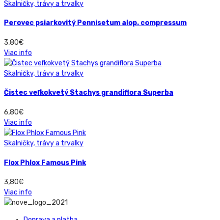
Skalničky, trávy a trvalky
Perovec psiarkovitý Pennisetum alop. compressum
3,80
€
Viac info
Skalničky, trávy a trvalky
Čistec veľkokvetý Stachys grandiflora Superba
6,80
€
Viac info
Skalničky, trávy a trvalky
Flox Phlox Famous Pink
3,80
€
Viac info
Doprava a platba