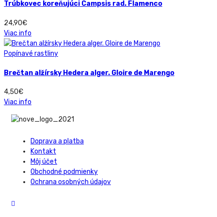
Trúbkovec koreňujúci Campsis rad. Flamenco
24,90
€
Viac info
Popínavé rastliny
Brečtan alžírsky Hedera alger. Gloire de Marengo
4,50
€
Viac info
Doprava a platba
Kontakt
Môj účet
Obchodné podmienky
Ochrana osobných údajov