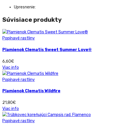
Upresnenie:
Súvisiace produkty
Popínavé rastliny
Plamienok Clematis Sweet Summer Love®
6,60
€
Viac info
Popínavé rastliny
Plamienok Clematis Wildfire
21,80
€
Viac info
Popínavé rastliny