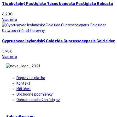
Tis obyčajný Fastigiata Taxus baccata Fastigiata Robusta
6,20
€
Viac info
Ostatné ihličnaté dreviny
Cyprusovec leylandský Gold ride Cupressocyparis Gold rider
5,90
€
Viac info
Doprava a platba
Kontakt
Môj účet
Obchodné podmienky
Ochrana osobných údajov
Záhradkovo.eu