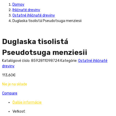
Domov
Ihličnaté dreviny
Ostatné ihličnaté dreviny
Duglaska tisolistá Pseudotsuga menziesii
Duglaska tisolistá
Pseudotsuga menziesii
Katalógové číslo:
8592811098724
Kategórie:
Ostatné ihličnaté
dreviny
113,60
€
Nie je na sklade
Compare
Ďalšie informácie
Veľkosť: