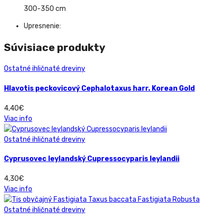
300-350 cm
Upresnenie:
Súvisiace produkty
Ostatné ihličnaté dreviny
Hlavotis peckovicový Cephalotaxus harr. Korean Gold
4,40
€
Viac info
Ostatné ihličnaté dreviny
Cyprusovec leylandský Cupressocyparis leylandii
4,30
€
Viac info
Ostatné ihličnaté dreviny