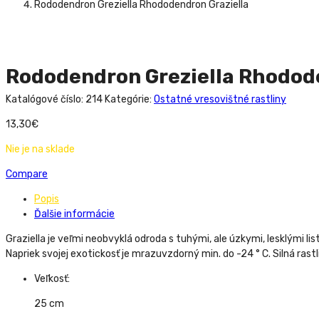
Rododendron Greziella Rhododendron Graziella
Rododendron Greziella Rhodode
Katalógové číslo:
214
Kategórie:
Ostatné vresovištné rastliny
13,30
€
Nie je na sklade
Compare
Popis
Ďalšie informácie
Graziella je veľmi neobvyklá odroda s tuhými, ale úzkymi, lesklými 
Napriek svojej exotickosť je mrazuvzdorný min. do -24 ° C. Silná rastl
Veľkosť:
25 cm