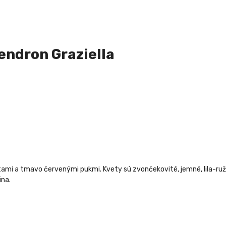
ndron Graziella
listami a tmavo červenými pukmi. Kvety sú zvončekovité, jemné, lila-
ina.