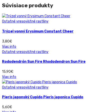
Súvisiace produkty
Ostatné vresovištné rastliny
Trýzel vonný Erysimum Constant Cheer
3,80
€
Viac info
Ostatné vresovištné rastliny
Rododendrón Sun Fire Rhododendron Sun Fire
15,90
€
Viac info
Ostatné vresovištné rastliny
Pieris japonský Cupido Pieris japonica Cupido
5,60
€