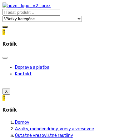
0
Košík
Doprava a platba
Kontakt
X
0
Košík
Domov
Azalky, rododendróny, vresy a vresovce
Ostatné vresovištné rastliny