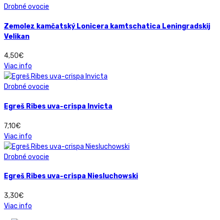
Drobné ovocie
Zemolez kamčatský Lonicera kamtschatica Leningradskij
Velikan
4,50
€
Viac info
Drobné ovocie
Egreš Ribes uva-crispa Invicta
7,10
€
Viac info
Drobné ovocie
Egreš Ribes uva-crispa Niesluchowski
3,30
€
Viac info