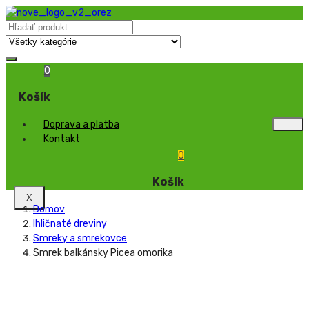
0
Košík
Doprava a platba
Kontakt
0
Košík
X
Domov
Ihličnaté dreviny
Smreky a smrekovce
Smrek balkánsky Picea omorika