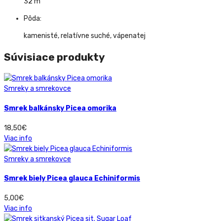
32 m
Pôda:
kamenisté, relatívne suché, vápenatej
Súvisiace produkty
Smreky a smrekovce
Smrek balkánsky Picea omorika
18,50
€
Viac info
Smreky a smrekovce
Smrek biely Picea glauca Echiniformis
5,00
€
Viac info