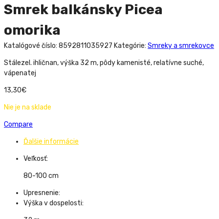
Smrek balkánsky Picea
omorika
Katalógové číslo:
8592811035927
Kategórie:
Smreky a smrekovce
Stálezel. ihličnan, výška 32 m, pôdy kamenisté, relatívne suché,
vápenatej
13,30
€
Nie je na sklade
Compare
Ďalšie informácie
Veľkosť:
80-100 cm
Upresnenie:
Výška v dospelosti: