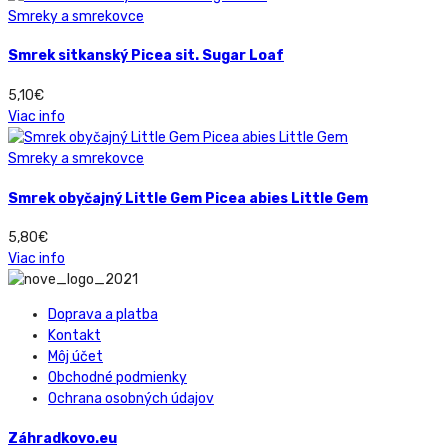
Smreky a smrekovce
Smrek sitkanský Picea sit. Sugar Loaf
5,10
€
Viac info
Smreky a smrekovce
Smrek obyčajný Little Gem Picea abies Little Gem
5,80
€
Viac info
Doprava a platba
Kontakt
Môj účet
Obchodné podmienky
Ochrana osobných údajov
Záhradkovo.eu