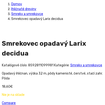
Domov
Ihličnaté dreviny
Smreky a smrekovce
Smrekovec opadavý Larix decidua
Smrekovec opadavý Larix
decidua
Katalógové číslo:
8592811099981
Kategórie:
Smreky a smrekovce
Opadavý ihličnan, výška 32 m, pôdy kamenisté, čerstvé, stačí zahr.
Pôda
18,60
€
Nie je na sklade
Compare