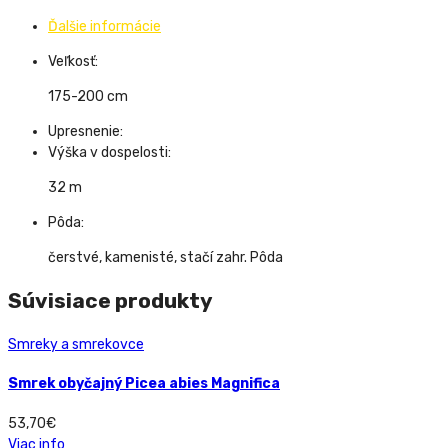
Ďalšie informácie
Veľkosť:
175-200 cm
Upresnenie:
Výška v dospelosti:
32 m
Pôda:
čerstvé, kamenisté, stačí zahr. Pôda
Súvisiace produkty
Smreky a smrekovce
Smrek obyčajný Picea abies Magnifica
53,70
€
Viac info