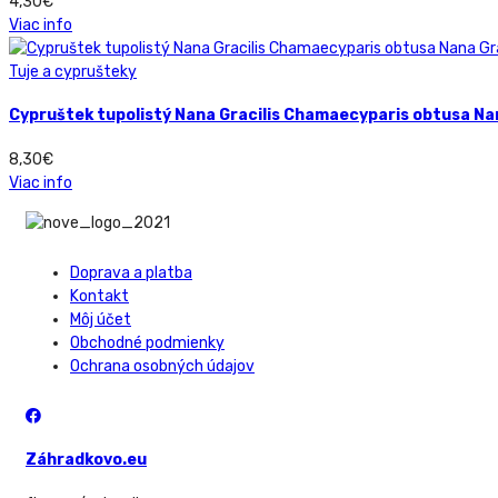
4,30
€
Viac info
Tuje a cyprušteky
Cypruštek tupolistý Nana Gracilis Chamaecyparis obtusa Nan
8,30
€
Viac info
Doprava a platba
Kontakt
Môj účet
Obchodné podmienky
Ochrana osobných údajov
Záhradkovo.eu