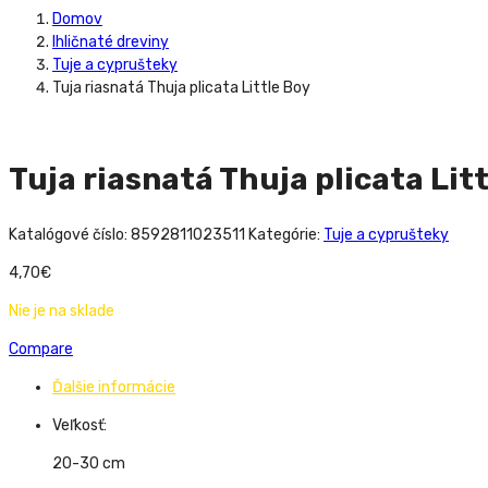
Domov
Ihličnaté dreviny
Tuje a cyprušteky
Tuja riasnatá Thuja plicata Little Boy
Tuja riasnatá Thuja plicata Lit
Katalógové číslo:
8592811023511
Kategórie:
Tuje a cyprušteky
4,70
€
Nie je na sklade
Compare
Ďalšie informácie
Veľkosť:
20-30 cm