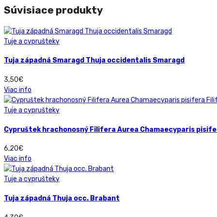
Súvisiace produkty
Tuje a cyprušteky
Tuja západná Smaragd Thuja occidentalis Smaragd
3,50
€
Viac info
Tuje a cyprušteky
Cypruštek hrachonosný Filifera Aurea Chamaecyparis pisifer
6,20
€
Viac info
Tuje a cyprušteky
Tuja západná Thuja occ. Brabant