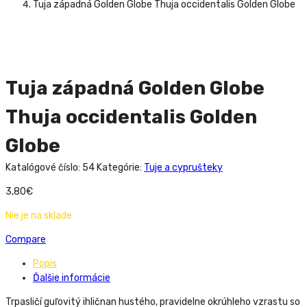
Tuja západná Golden Globe Thuja occidentalis Golden Globe
Tuja západná Golden Globe
Thuja occidentalis Golden
Globe
Katalógové číslo:
54
Kategórie:
Tuje a cyprušteky
3,80
€
Nie je na sklade
Compare
Popis
Ďalšie informácie
Trpasličí guľovitý ihličnan hustého, pravidelne okrúhleho vzrastu so