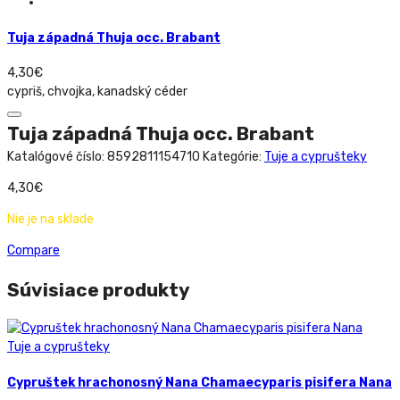
Tuja západná Thuja occ. Brabant
4,30
€
cypriš, chvojka, kanadský céder
Tuja západná Thuja occ. Brabant
Katalógové číslo:
8592811154710
Kategórie:
Tuje a cyprušteky
4,30
€
Nie je na sklade
Compare
Súvisiace produkty
Tuje a cyprušteky
Cypruštek hrachonosný Nana Chamaecyparis pisifera Nana