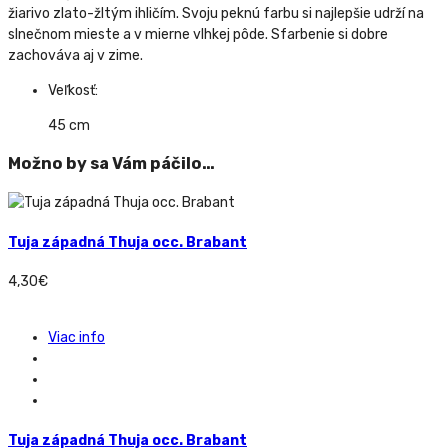
žiarivo zlato-žltým ihličím. Svoju peknú farbu si najlepšie udrží na
slnečnom mieste a v mierne vlhkej pôde. Sfarbenie si dobre
zachováva aj v zime.
Veľkosť:
45 cm
Možno by sa Vám páčilo…
Tuja západná Thuja occ. Brabant
4,30
€
Viac info
Tuja západná Thuja occ. Brabant