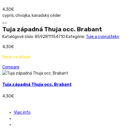
4,30
€
cypriš, chvojka, kanadský céder
Tuja západná Thuja occ. Brabant
Katalógové číslo:
8592811154710
Kategórie:
Tuje a cyprušteky
4,30
€
Nie je na sklade
Compare
Tuja západná Thuja occ. Brabant
4,30
€
Viac info