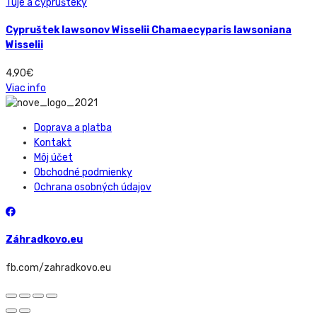
Tuje a cyprušteky
Cypruštek lawsonov Wisselii Chamaecyparis lawsoniana
Wisselii
4,90
€
Viac info
Doprava a platba
Kontakt
Môj účet
Obchodné podmienky
Ochrana osobných údajov
Záhradkovo.eu
fb.com/zahradkovo.eu