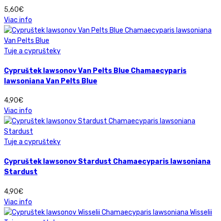
5,60
€
Viac info
Tuje a cyprušteky
Cypruštek lawsonov Van Pelts Blue Chamaecyparis
lawsoniana Van Pelts Blue
4,90
€
Viac info
Tuje a cyprušteky
Cypruštek lawsonov Stardust Chamaecyparis lawsoniana
Stardust
4,90
€
Viac info