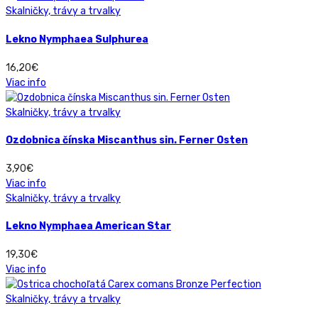
Skalničky, trávy a trvalky
Lekno Nymphaea Sulphurea
16,20
€
Viac info
Skalničky, trávy a trvalky
Ozdobnica čínska Miscanthus sin. Ferner Osten
3,90
€
Viac info
Skalničky, trávy a trvalky
Lekno Nymphaea American Star
19,30
€
Viac info
Skalničky, trávy a trvalky