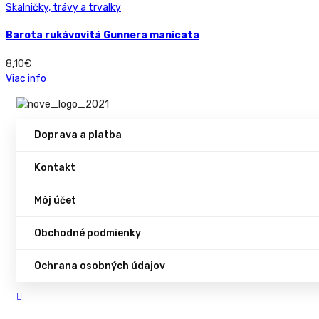
Skalničky, trávy a trvalky
Barota rukávovitá Gunnera manicata
8,10
€
Viac info
Doprava a platba
Kontakt
Môj účet
Obchodné podmienky
Ochrana osobných údajov