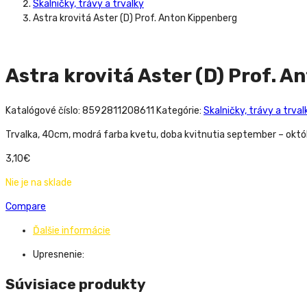
Skalničky, trávy a trvalky
Astra krovitá Aster (D) Prof. Anton Kippenberg
Astra krovitá Aster (D) Prof. 
Katalógové číslo:
8592811208611
Kategórie:
Skalničky, trávy a trval
Trvalka, 40cm, modrá farba kvetu, doba kvitnutia september – októ
3,10
€
Nie je na sklade
Compare
Ďalšie informácie
Upresnenie:
Súvisiace produkty