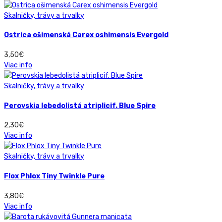
Skalničky, trávy a trvalky
Ostrica ošimenská Carex oshimensis Evergold
3,50
€
Viac info
Skalničky, trávy a trvalky
Perovskia lebedolistá atriplicif. Blue Spire
2,30
€
Viac info
Skalničky, trávy a trvalky
Flox Phlox Tiny Twinkle Pure
3,80
€
Viac info