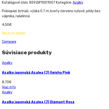
Katalógové číslo:
8592811001007
Kategórie:
Azalky
Poloopad. listnáč, výška 0.7 m, kvety červeno ružové, pôdy bez
vápnika, rašelinná
4,50
€
Nie je na sklade
Compare
Súvisiace produkty
Azalky
Azalka japonská Azalea (J) Geisha Pink
8,70
€
Viac info
Azalky
Azalka japonská Azalea (J) Diamant Rosa