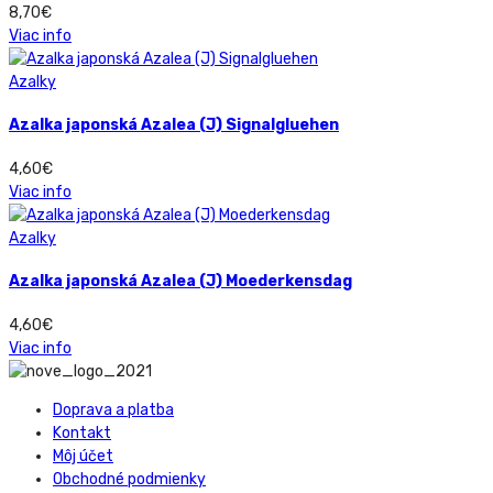
8,70
€
Viac info
Azalky
Azalka japonská Azalea (J) Signalgluehen
4,60
€
Viac info
Azalky
Azalka japonská Azalea (J) Moederkensdag
4,60
€
Viac info
Doprava a platba
Kontakt
Môj účet
Obchodné podmienky