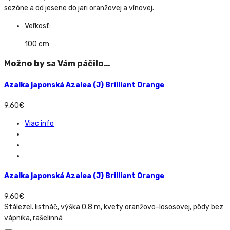
sezóne a od jesene do jari oranžovej a vínovej.
Veľkosť:
100 cm
Možno by sa Vám páčilo…
Azalka japonská Azalea (J) Brilliant Orange
9,60
€
Viac info
Azalka japonská Azalea (J) Brilliant Orange
9,60
€
Stálezel. listnáč, výška 0.8 m, kvety oranžovo-lososovej, pôdy bez
vápnika, rašelinná