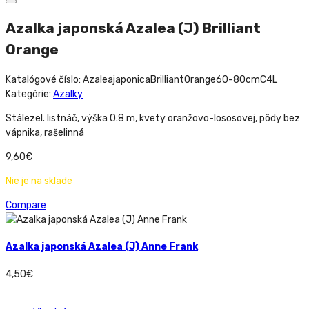
Azalka japonská Azalea (J) Brilliant
Orange
Katalógové číslo:
AzaleajaponicaBrilliantOrange60-80cmC4L
Kategórie:
Azalky
Stálezel. listnáč, výška 0.8 m, kvety oranžovo-lososovej, pôdy bez
vápnika, rašelinná
9,60
€
Nie je na sklade
Compare
Azalka japonská Azalea (J) Anne Frank
4,50
€