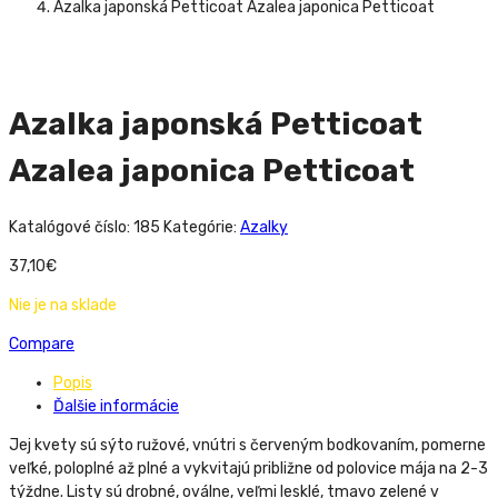
Azalka japonská Petticoat Azalea japonica Petticoat
Azalka japonská Petticoat
Azalea japonica Petticoat
Katalógové číslo:
185
Kategórie:
Azalky
37,10
€
Nie je na sklade
Compare
Popis
Ďalšie informácie
Jej kvety sú sýto ružové, vnútri s červeným bodkovaním, pomerne
veľké, poloplné až plné a vykvitajú približne od polovice mája na 2-3
týždne. Listy sú drobné, oválne, veľmi lesklé, tmavo zelené v