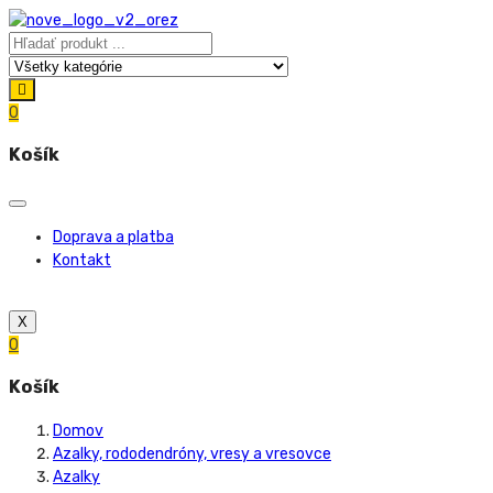
0
Košík
Doprava a platba
Kontakt
X
0
Košík
Domov
Azalky, rododendróny, vresy a vresovce
Azalky