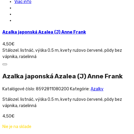
Viac info
Azalka japonská Azalea (J) Anne Frank
4,50
€
Stálozel. listnáč, výška 0.5 m, kvety ružovo červené, pôdy bez
vápnika, rašelinná
Azalka japonská Azalea (J) Anne Frank
Katalógové číslo:
8592811080200
Kategórie:
Azalky
Stálozel. listnáč, výška 0.5 m, kvety ružovo červené, pôdy bez
vápnika, rašelinná
4,50
€
Nie je na sklade