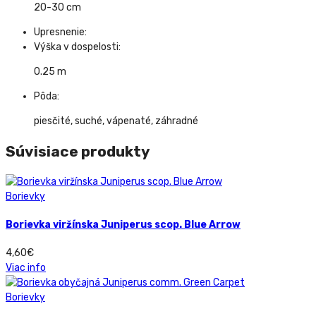
20-30 cm
Upresnenie:
Výška v dospelosti:
0.25 m
Pôda:
piesčité, suché, vápenaté, záhradné
Súvisiace produkty
Borievky
Borievka viržínska Juniperus scop. Blue Arrow
4,60
€
Viac info
Borievky