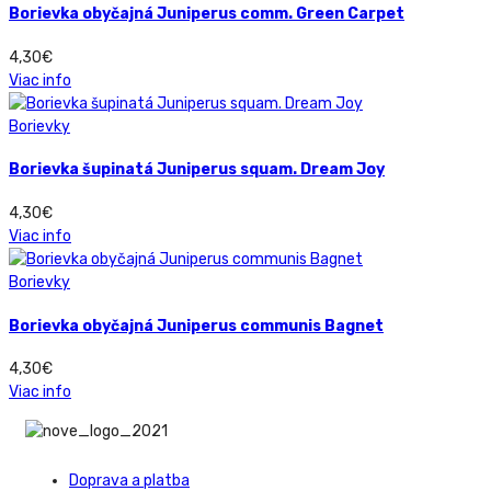
Borievka obyčajná Juniperus comm. Green Carpet
4,30
€
Viac info
Borievky
Borievka šupinatá Juniperus squam. Dream Joy
4,30
€
Viac info
Borievky
Borievka obyčajná Juniperus communis Bagnet
4,30
€
Viac info
Doprava a platba