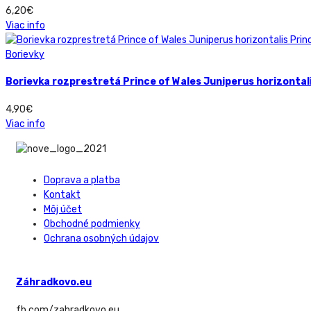
6,20
€
Viac info
Borievky
Borievka rozprestretá Prince of Wales Juniperus horizontali
4,90
€
Viac info
Doprava a platba
Kontakt
Môj účet
Obchodné podmienky
Ochrana osobných údajov
Záhradkovo.eu
fb.com/zahradkovo.eu