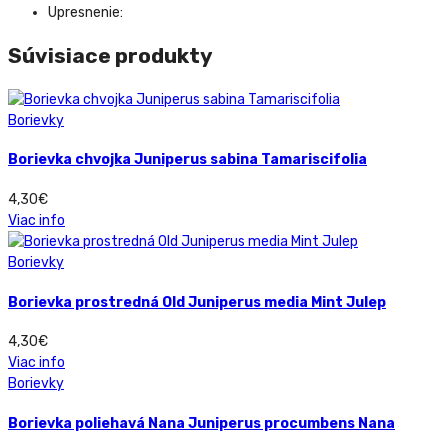
Upresnenie:
Súvisiace produkty
Borievky
Borievka chvojka Juniperus sabina Tamariscifolia
4,30
€
Viac info
Borievky
Borievka prostredná Old Juniperus media Mint Julep
4,30
€
Viac info
Borievky
Borievka poliehavá Nana Juniperus procumbens Nana