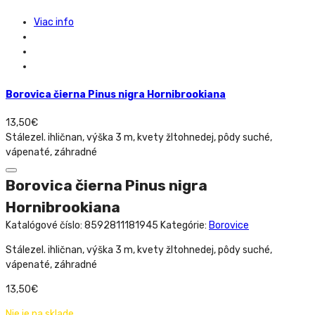
Viac info
Borovica čierna Pinus nigra Hornibrookiana
13,50
€
Stálezel. ihličnan, výška 3 m, kvety žltohnedej, pôdy suché,
vápenaté, záhradné
Borovica čierna Pinus nigra
Hornibrookiana
Katalógové číslo:
8592811181945
Kategórie:
Borovice
Stálezel. ihličnan, výška 3 m, kvety žltohnedej, pôdy suché,
vápenaté, záhradné
13,50
€
Nie je na sklade