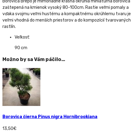
Borovica Brepo je mimoriadne krásna okrúhla miniatúrna borovica
zaštepená na kmienok vysoký 80-100cm. Rastie veľmi pomaly a
vďaka svojmu veľmi hustému a kompaktnému okrúhlemu tvaru je
veľmi vhodná do menších priestorov a do kompozícií tvarovaných
rastlín.
Veľkosť:
90 cm
Možno by sa Vám páčilo…
Borovica čierna Pinus nigra Hornibrookiana
13,50
€