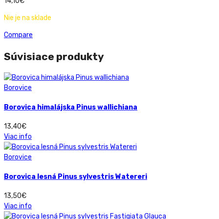
14,10
€
Nie je na sklade
Compare
Súvisiace produkty
Borovice
Borovica himalájska Pinus wallichiana
13,40
€
Viac info
Borovice
Borovica lesná Pinus sylvestris Watereri
13,50
€
Viac info