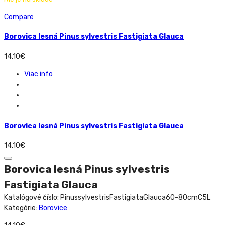
Compare
Borovica lesná Pinus sylvestris Fastigiata Glauca
14,10
€
Viac info
Borovica lesná Pinus sylvestris Fastigiata Glauca
14,10
€
Borovica lesná Pinus sylvestris
Fastigiata Glauca
Katalógové číslo:
PinussylvestrisFastigiataGlauca60-80cmC5L
Kategórie:
Borovice