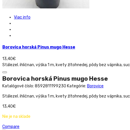
Viac info
Borovica horská Pinus mugo Hesse
13,40
€
Stálezel. ihličnan, výška 1 m, kvety žltohnedej, pôdy bez vápnika, su
Borovica horská Pinus mugo Hesse
Katalógové číslo:
8592811199230
Kategórie:
Borovice
Stálezel. ihličnan, výška 1 m, kvety žltohnedej, pôdy bez vápnika, su
13,40
€
Nie je na sklade
Compare