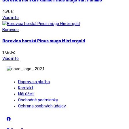
Borovica horská Pumilio Pinus mugo var. Pumilio
4,90
€
Viac info
Borovice
Borovica horská Pinus mugo Wintergold
17,80
€
Viac info
Doprava a platba
Kontakt
Môj účet
Obchodné podmienky
Ochrana osobných údajov