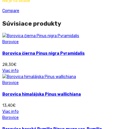
Nie je na sklade
Compare
Súvisiace produkty
Borovice
Borovica čierna Pinus nigra Pyramidalis
28,30
€
Viac info
Borovice
Borovica himalájska Pinus wallichiana
13,40
€
Viac info
Borovice