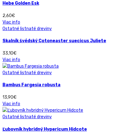
Hebe Golden Esk
2,60
€
Viac info
Ostatné listnaté dreviny
Skalník švédský Cotoneaster suecicus Juliete
33,10
€
Viac info
Ostatné listnaté dreviny
Bambus Fargesia robusta
13,90
€
Viac info
Ostatné listnaté dreviny
Ľubovník hybridný Hypericum Hidcote