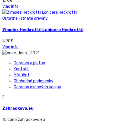
1,70
€
Viac info
Ostatné listnaté dreviny
Zimolez Heckrottii Lonicera Heckrottii
4,90
€
Viac info
Doprava a platba
Kontakt
Môj účet
Obchodné podmienky
Ochrana osobných údajov
Záhradkovo.eu
fb.com/zahradkovo.eu