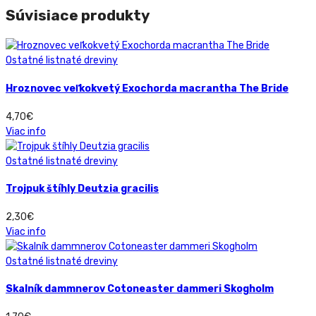
Súvisiace produkty
Ostatné listnaté dreviny
Hroznovec veľkokvetý Exochorda macrantha The Bride
4,70
€
Viac info
Ostatné listnaté dreviny
Trojpuk štíhly Deutzia gracilis
2,30
€
Viac info
Ostatné listnaté dreviny
Skalník dammnerov Cotoneaster dammeri Skogholm