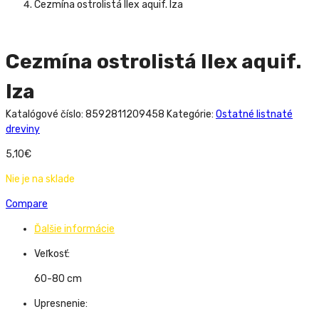
Cezmína ostrolistá Ilex aquif. Iza
Cezmína ostrolistá Ilex aquif.
Iza
Katalógové číslo:
8592811209458
Kategórie:
Ostatné listnaté
dreviny
5,10
€
Nie je na sklade
Compare
Ďalšie informácie
Veľkosť:
60-80 cm
Upresnenie: