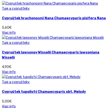
Tuje a cyprušteky
Cypruštek hrachonosný Nana Chamaecyparis pisifera Nana
5,60
€
Viac info
Tuje a cyprušteky
Cypruštek lawsonov Wisselii Chamaecyparis lawsoniana
Wisselii
4,90
€
Viac info
Tuje a cyprušteky
Cypruštek tupolistý Chamaecyparis obt. Melody
5,00
€
Viac info