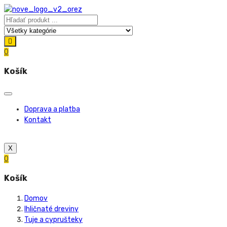
0
Košík
Doprava a platba
Kontakt
X
0
Košík
Domov
Ihličnaté dreviny
Tuje a cyprušteky