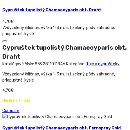
Cypruštek tupolistý Chamaecyparis obt. Draht
4,70
€
Vždyzelený ihličnan, výška 1-3 m, list zelený, pôdy záhradné,
priepustné, kyslé
Cypruštek tupolistý Chamaecyparis obt.
Draht
Katalógové číslo:
8592811011846
Kategórie:
Tuje a cyprušteky
Vždyzelený ihličnan, výška 1-3 m, list zelený, pôdy záhradné,
priepustné, kyslé
4,70
€
Nie je na sklade
Compare
Cypruštek tupolistý Chamaecyparis obt. Fernspray Gold