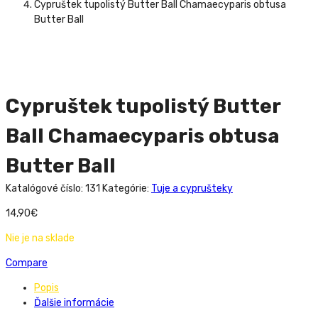
Cypruštek tupolistý Butter Ball Chamaecyparis obtusa
Butter Ball
Cypruštek tupolistý Butter
Ball Chamaecyparis obtusa
Butter Ball
Katalógové číslo:
131
Kategórie:
Tuje a cyprušteky
14,90
€
Nie je na sklade
Compare
Popis
Ďalšie informácie