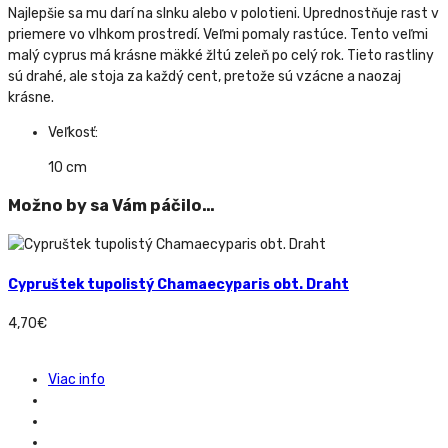
Najlepšie sa mu darí na slnku alebo v polotieni. Uprednostňuje rast v
priemere vo vlhkom prostredí. Veľmi pomaly rastúce. Tento veľmi
malý cyprus má krásne mäkké žltú zeleň po celý rok. Tieto rastliny
sú drahé, ale stoja za každý cent, pretože sú vzácne a naozaj
krásne.
Veľkosť:
10 cm
Možno by sa Vám páčilo…
Cypruštek tupolistý Chamaecyparis obt. Draht
4,70
€
Viac info