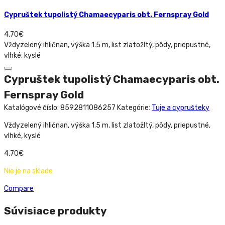
Cypruštek tupolistý Chamaecyparis obt. Fernspray Gold
4,70
€
Vždyzelený ihličnan, výška 1.5 m, list zlatožltý, pôdy, priepustné,
vlhké, kyslé
Cypruštek tupolistý Chamaecyparis obt.
Fernspray Gold
Katalógové číslo:
8592811086257
Kategórie:
Tuje a cyprušteky
Vždyzelený ihličnan, výška 1.5 m, list zlatožltý, pôdy, priepustné,
vlhké, kyslé
4,70
€
Nie je na sklade
Compare
Súvisiace produkty