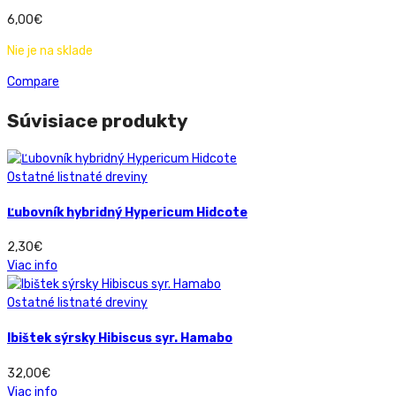
6,00
€
Nie je na sklade
Compare
Súvisiace produkty
Ostatné listnaté dreviny
Ľubovník hybridný Hypericum Hidcote
2,30
€
Viac info
Ostatné listnaté dreviny
Ibištek sýrsky Hibiscus syr. Hamabo
32,00
€
Viac info