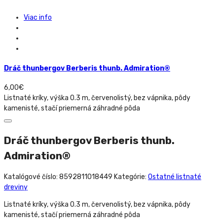
Viac info
Dráč thunbergov Berberis thunb. Admiration®
6,00
€
Listnaté kríky, výška 0.3 m, červenolistý, bez vápnika, pôdy
kamenisté, stačí priemerná záhradné pôda
Dráč thunbergov Berberis thunb.
Admiration®
Katalógové číslo:
8592811018449
Kategórie:
Ostatné listnaté
dreviny
Listnaté kríky, výška 0.3 m, červenolistý, bez vápnika, pôdy
kamenisté, stačí priemerná záhradné pôda