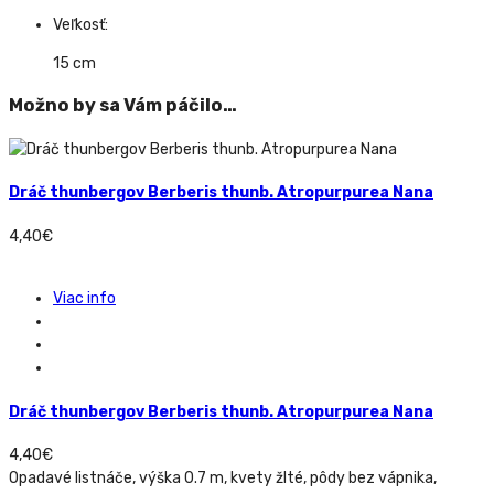
Veľkosť:
15 cm
Možno by sa Vám páčilo…
Dráč thunbergov Berberis thunb. Atropurpurea Nana
4,40
€
Viac info
Dráč thunbergov Berberis thunb. Atropurpurea Nana
4,40
€
Opadavé listnáče, výška 0.7 m, kvety žlté, pôdy bez vápnika,