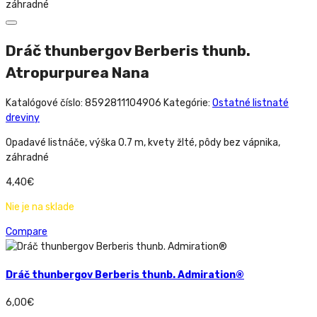
záhradné
Dráč thunbergov Berberis thunb.
Atropurpurea Nana
Katalógové číslo:
8592811104906
Kategórie:
Ostatné listnaté
dreviny
Opadavé listnáče, výška 0.7 m, kvety žlté, pôdy bez vápnika,
záhradné
4,40
€
Nie je na sklade
Compare
Dráč thunbergov Berberis thunb. Admiration®
6,00
€