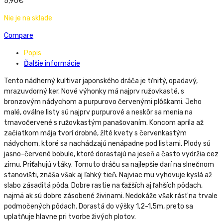
5,90
€
Nie je na sklade
Compare
Popis
Ďalšie informácie
Tento nádherný kultivar japonského dráča je tŕnitý, opadavý,
mrazuvdorný ker. Nové výhonky má najprv ružovkasté, s
bronzovým nádychom a purpurovo červenými plôškami. Jeho
malé, oválne listy sú najprv purpurové a neskôr sa menia na
tmavočervené s ružovkastým panašovaním. Koncom apríla až
začiatkom mája tvorí drobné, žlté kvety s červenkastým
nádychom, ktoré sa nachádzajú nenápadne pod listami. Plody sú
jasno-červené bobule, ktoré dorastajú na jeseň a často vydržia cez
zimu. Priťahujú vtáky. Tomuto dráču sa najlepšie darí na slnečnom
stanovišti, znáša však aj ľahký tieň. Najviac mu vyhovuje kyslá až
slabo zásaditá pôda. Dobre rastie na ťažších aj ľahších pôdach,
najmä ak sú dobre zásobené živinami. Nedokáže však rásť na trvale
podmočených pôdach. Dorastá do výšky 1,2-1,5m, preto sa
uplatňuje hlavne pri tvorbe živých plotov.