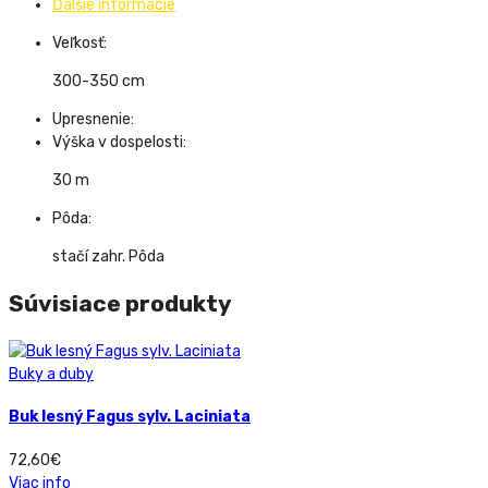
Ďalšie informácie
Veľkosť:
300-350 cm
Upresnenie:
Výška v dospelosti:
30 m
Pôda:
stačí zahr. Pôda
Súvisiace produkty
Buky a duby
Buk lesný Fagus sylv. Laciniata
72,60
€
Viac info