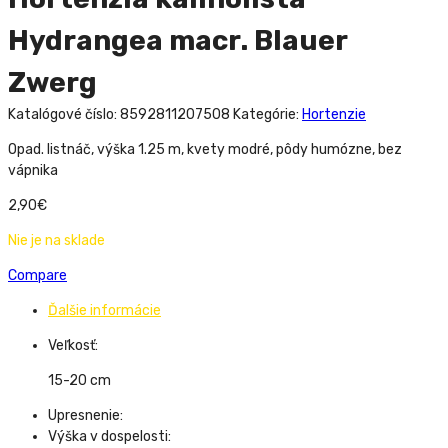
Hydrangea macr. Blauer
Zwerg
Katalógové číslo:
8592811207508
Kategórie:
Hortenzie
Opad. listnáč, výška 1.25 m, kvety modré, pôdy humózne, bez
vápnika
2,90
€
Nie je na sklade
Compare
Ďalšie informácie
Veľkosť:
15-20 cm
Upresnenie:
Výška v dospelosti: