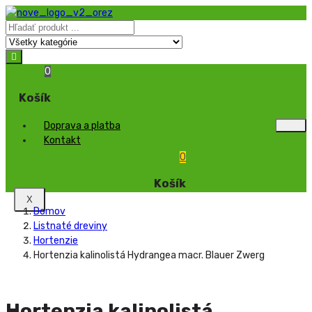
0
Košík
Doprava a platba
Kontakt
0
Košík
X
Domov
Listnaté dreviny
Hortenzie
Hortenzia kalinolistá Hydrangea macr. Blauer Zwerg
Hortenzia kalinolistá