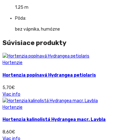
1.25 m
Pôda:
bez vápnika, humózne
Súvisiace produkty
Hortenzie
Hortenzia popínavá Hydrangea petiolaris
5,70
€
Viac info
Hortenzie
Hortenzia kalinolistá Hydrangea macr. Lavbla
8,60
€
Viac info