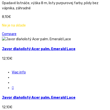
Opadavé listnáče, výška 8 m, listy purpurovej farby, pôdy bez
vápnika, záhradné
8,10
€
Nie je na sklade
Compare
Javor dlaňolistý Acer palm. Emerald Lace
12,10
€
Viac info
Javor dlaňolistý Acer palm. Emerald Lace
12,10
€