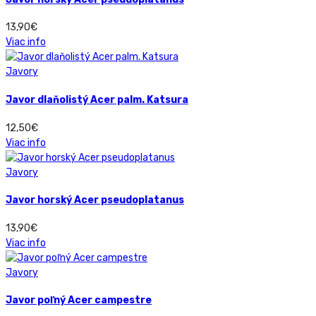
13,90
€
Viac info
Javory
Javor dlaňolistý Acer palm. Katsura
12,50
€
Viac info
Javory
Javor horský Acer pseudoplatanus
13,90
€
Viac info
Javory
Javor poľný Acer campestre