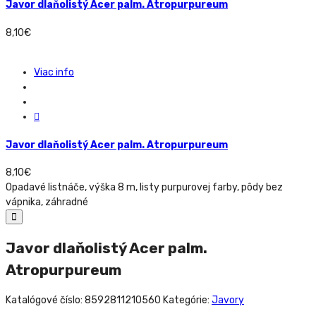
Javor dlaňolistý Acer palm. Atropurpureum
8,10
€
Viac info
Javor dlaňolistý Acer palm. Atropurpureum
8,10
€
Opadavé listnáče, výška 8 m, listy purpurovej farby, pôdy bez
vápnika, záhradné
Javor dlaňolistý Acer palm.
Atropurpureum
Katalógové číslo:
8592811210560
Kategórie:
Javory