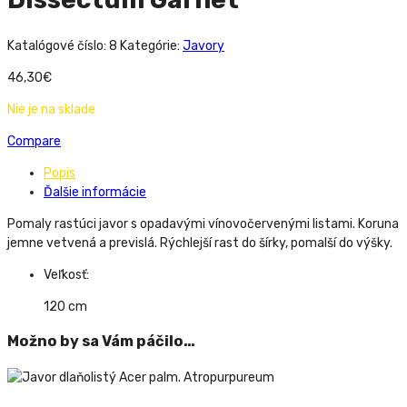
Katalógové číslo:
8
Kategórie:
Javory
46,30
€
Nie je na sklade
Compare
Popis
Ďalšie informácie
Pomaly rastúci javor s opadavými vínovočervenými listami. Koruna
jemne vetvená a previslá. Rýchlejší rast do šírky, pomalší do výšky.
Veľkosť:
120 cm
Možno by sa Vám páčilo…