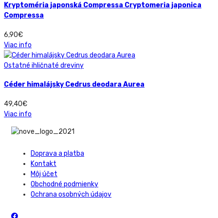
Kryptoméria japonská Compressa Cryptomeria japonica
Compressa
6,90
€
Viac info
Ostatné ihličnaté dreviny
Céder himalájsky Cedrus deodara Aurea
49,40
€
Viac info
Doprava a platba
Kontakt
Môj účet
Obchodné podmienky
Ochrana osobných údajov