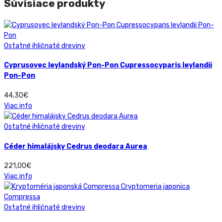
Súvisiace produkty
Ostatné ihličnaté dreviny
Cyprusovec leylandský Pon-Pon Cupressocyparis leylandii
Pon-Pon
44,30
€
Viac info
Ostatné ihličnaté dreviny
Céder himalájsky Cedrus deodara Aurea
221,00
€
Viac info
Ostatné ihličnaté dreviny