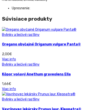
Upresnenie:
Súvisiace produkty
Bylinky a liečivé rastliny
Oregano obyčajné Origanum vulgare Panta®
2,00
€
Viac info
Bylinky a liečivé rastliny
Kôpor voňavý Anethum graveolens Ella
1,66
€
Viac info
Bylinky a liečivé rastliny
Vavrínovec lekársky Prunus laur. Kleopatra®