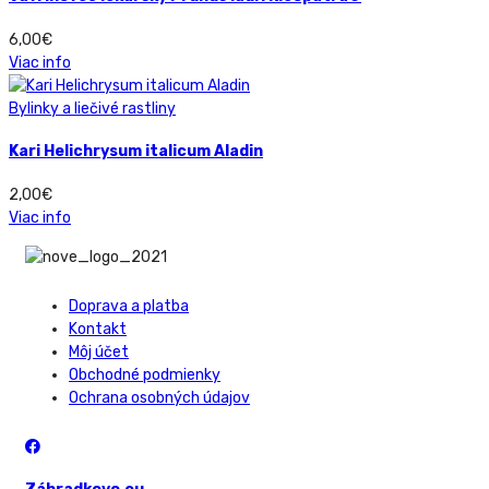
6,00
€
Viac info
Bylinky a liečivé rastliny
Kari Helichrysum italicum Aladin
2,00
€
Viac info
Doprava a platba
Kontakt
Môj účet
Obchodné podmienky
Ochrana osobných údajov