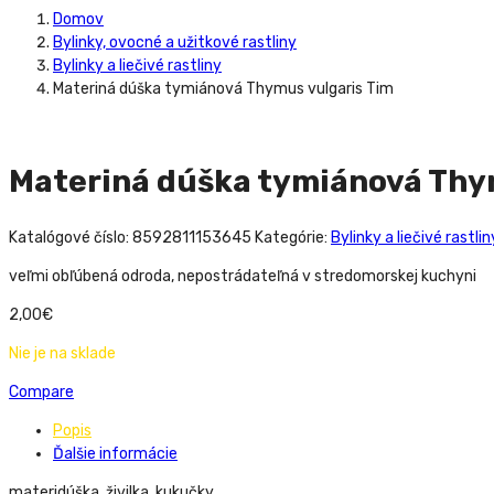
Domov
Bylinky, ovocné a užitkové rastliny
Bylinky a liečivé rastliny
Materiná dúška tymiánová Thymus vulgaris Tim
Materiná dúška tymiánová Thy
Katalógové číslo:
8592811153645
Kategórie:
Bylinky a liečivé rastlin
veľmi obľúbená odroda, nepostrádateľná v stredomorskej kuchyni
2,00
€
Nie je na sklade
Compare
Popis
Ďalšie informácie
materidúška, živilka, kukučky