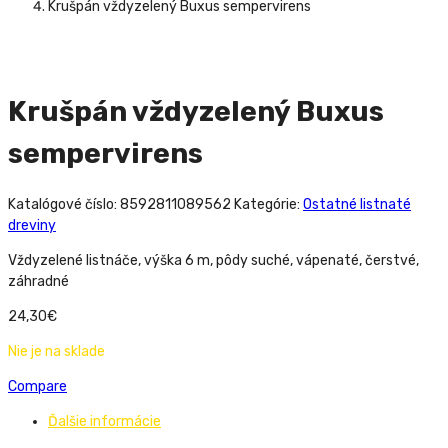
Krušpán vždyzelený Buxus sempervirens
Krušpán vždyzelený Buxus
sempervirens
Katalógové číslo:
8592811089562
Kategórie:
Ostatné listnaté
dreviny
Vždyzelené listnáče, výška 6 m, pôdy suché, vápenaté, čerstvé,
záhradné
24,30
€
Nie je na sklade
Compare
Ďalšie informácie