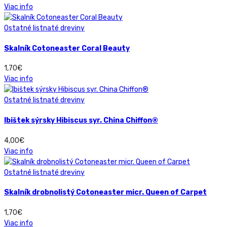
Viac info
Ostatné listnaté dreviny
Skalník Cotoneaster Coral Beauty
1,70
€
Viac info
Ostatné listnaté dreviny
Ibištek sýrsky Hibiscus syr. China Chiffon®
4,00
€
Viac info
Ostatné listnaté dreviny
Skalník drobnolistý Cotoneaster micr. Queen of Carpet
1,70
€
Viac info