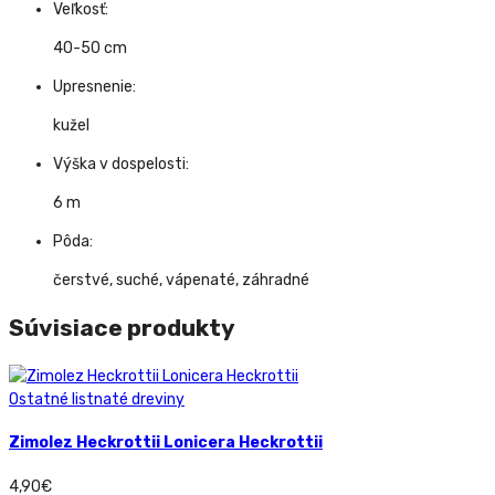
Veľkosť:
40-50 cm
Upresnenie:
kužel
Výška v dospelosti:
6 m
Pôda:
čerstvé, suché, vápenaté, záhradné
Súvisiace produkty
Ostatné listnaté dreviny
Zimolez Heckrottii Lonicera Heckrottii
4,90
€