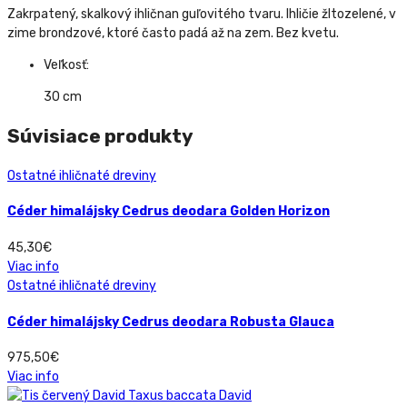
Zakrpatený, skalkový ihličnan guľovitého tvaru. Ihličie žltozelené, v
zime brondzové, ktoré často padá až na zem. Bez kvetu.
Veľkosť:
30 cm
Súvisiace produkty
Ostatné ihličnaté dreviny
Céder himalájsky Cedrus deodara Golden Horizon
45,30
€
Viac info
Ostatné ihličnaté dreviny
Céder himalájsky Cedrus deodara Robusta Glauca
975,50
€
Viac info