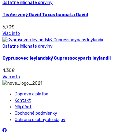
Ostatné ihličnaté dreviny
Tis červený David Taxus baccata David
6,70
€
Viac info
Ostatné ihličnaté dreviny
Cyprusovec leylandský Cupressocyparis leylandii
4,30
€
Viac info
Doprava a platba
Kontakt
Môj účet
Obchodné podmienky
Ochrana osobných údajov