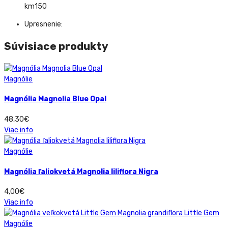
km150
Upresnenie:
Súvisiace produkty
Magnólie
Magnólia Magnolia Blue Opal
48,30
€
Viac info
Magnólie
Magnólia ľaliokvetá Magnolia liliflora Nigra
4,00
€
Viac info
Magnólie