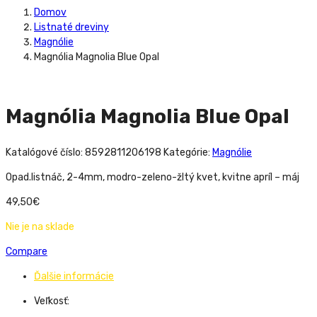
Domov
Listnaté dreviny
Magnólie
Magnólia Magnolia Blue Opal
Magnólia Magnolia Blue Opal
Katalógové číslo:
8592811206198
Kategórie:
Magnólie
Opad.listnáč, 2-4mm, modro-zeleno-žltý kvet, kvitne apríl – máj
49,50
€
Nie je na sklade
Compare
Ďalšie informácie
Veľkosť: