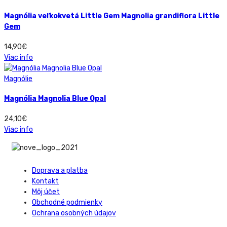
Magnólia veľkokvetá Little Gem Magnolia grandiflora Little
Gem
14,90
€
Viac info
Magnólie
Magnólia Magnolia Blue Opal
24,10
€
Viac info
Doprava a platba
Kontakt
Môj účet
Obchodné podmienky
Ochrana osobných údajov